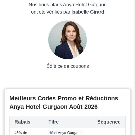
Hotellook
Maison & Jardin
Nos bons plans Anya Hotel Gurgaon
Boissons
ont été vérifiés par
Isabelle Girard
Voyages et Vacances
Grand magasin
Mode
Éditrice de coupons
Meilleurs Codes Promo et Réductions
Anya Hotel Gurgaon Août 2026
Rabais
Titre
Séquence
45% de
Hôtel Anya Gurgaon :