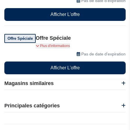
Pas de date d'expiration
Afficher L'offre
Offre Spéciale
Offre Spéciale
L'hôtel Anya de Gurgaon propose une offre
Plus d'informations
spéciale, alors profitez-en dès maintenant !
Pas de date d'expiration
Afficher L'offre
Magasins similaires
H10 Hotels
IHG
Principales catégories
Karibea
Agoda
Beauté et bien-être
Address Hotels
Électronique