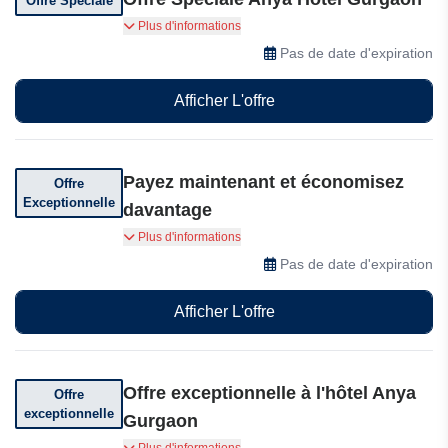
Offre Spéciale
Petit-déjeuner inclus en formule DELUX
Plus d'informations
Pas de date d'expiration
Afficher L'offre
Payez maintenant et économisez
Offre
Exceptionnelle
davantage
Payez maintenant et économisez davantage –
Plus d'informations
Bénéficiez de tarifs réduits exclusifs en payant
Pas de date d'expiration
en avance sur les réservations non
remboursables!
Afficher L'offre
Offre exceptionnelle à l'hôtel Anya
Offre
exceptionnelle
Gurgaon
Bénéficiez d'un parking gratuit à l'hôtel Anya