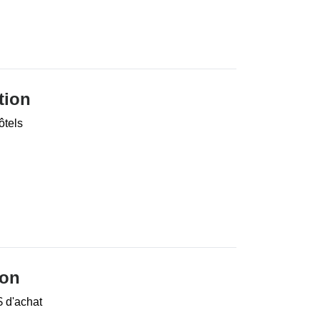
tion
ôtels
ion
 d'achat