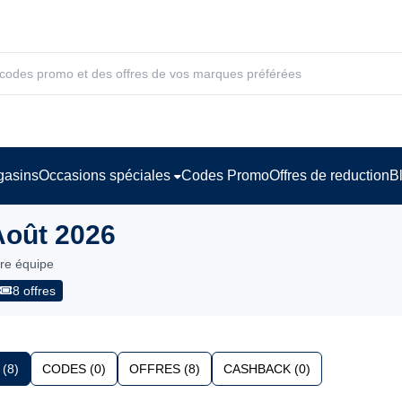
asins
Occasions spéciales
Codes Promo
Offres de reduction
B
Août 2026
tre équipe
8 offres
(8)
CODES (0)
OFFRES (8)
CASHBACK (0)