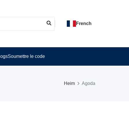
French
logs
Soumettre le code
Heim
Agoda