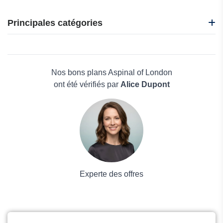
Baage
Arka
Principales catégories
Dot-Drops
Jump
Beauté et bien-être
CENPAC
Électronique
Asebo
Maison & Jardin
Nos bons plans Aspinal of London
Boissons
ont été vérifiés par
Alice Dupont
Voyages et Vacances
Grand magasin
Mode
Experte des offres