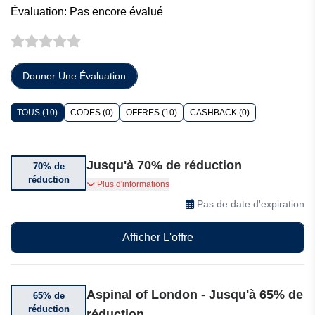
Évaluation: Pas encore évalué
Donner Une Évaluation
TOUS (10)
CODES (0)
OFFRES (10)
CASHBACK (0)
Jusqu'à 70% de réduction
70% de
réduction
Bénéficiez jusqu'à 70% de réduction sur une
Plus d'informations
sélection d'articles
Pas de date d'expiration
Afficher L'offre
Aspinal of London - Jusqu'à 65% de
65% de
réduction
réduction