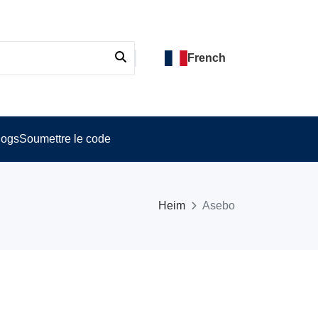
French
logs
Soumettre le code
Heim
Asebo