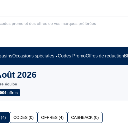
asins
Occasions spéciales
Codes Promo
Offres de reduction
B
Août 2026
tre équipe
4 offres
(4)
CODES (0)
OFFRES (4)
CASHBACK (0)