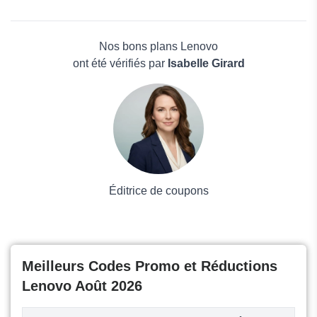
UPERFECT
Beauté et bien-être
Acasis
Électronique
Skikk
Maison & Jardin
Nos bons plans Lenovo
Boissons
ont été vérifiés par
Isabelle Girard
Voyages et Vacances
Grand magasin
Mode
Éditrice de coupons
Meilleurs Codes Promo et Réductions
Lenovo Août 2026