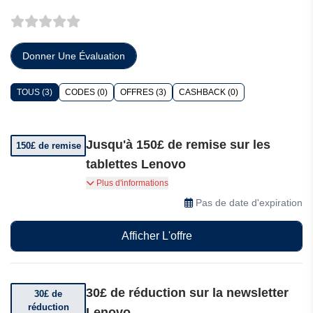
Donner Une Évaluation
TOUS (3)
CODES (0)
OFFRES (3)
CASHBACK (0)
Jusqu'à 150£ de remise sur les
150£ de remise
tablettes Lenovo
Économisez jusqu'à 150£ sur la Lenovo Yoga
Plus d'informations
Tab Plus ou l'Idea Tab Pro. Profitez de cette offre
Pas de date d'expiration
à durée limitée sur les tablettes avant qu'elle ne
se termine !
Afficher L'offre
30£ de réduction sur la newsletter
30£ de
réduction
Lenovo