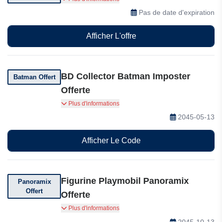
offres spéciales et des actualités
Pas de date d'expiration
Afficher L'offre
BD Collector Batman Imposter
Batman Offert
Offerte
Recevez gratuitement la BD collector Batman
Plus d'informations
Imposter à l'achat de 2 bandes dessinées DC
2045-05-13
Black Label.
Afficher Le Code
Figurine Playmobil Panoramix
Panoramix
Offert
Offerte
Recevez gratuitement une figurine Playmobil
Plus d'informations
Panoramix à l'achat de 2 albums Astérix.
2045-10-13