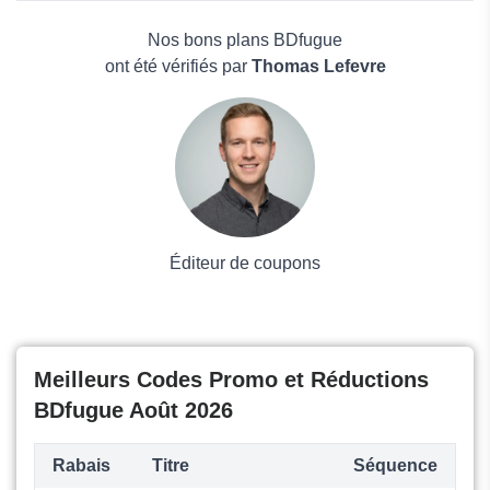
Uni-Medias
Électronique
BDfugue
Maison & Jardin
Nos bons plans BDfugue
Boissons
ont été vérifiés par
Thomas Lefevre
Voyages et Vacances
Grand magasin
Mode
Éditeur de coupons
Meilleurs Codes Promo et Réductions
BDfugue Août 2026
Rabais
Titre
Séquence