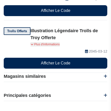
Afficher Le Code
Illustration Légendaire Trolls de
Trolls Offerts
Troy Offerte
Recevez gratuitement une illustration légendaire
Plus d'informations
Trolls de Troy à l'achat de 2 albums Soleil.
2045-03-12
Afficher Le Code
Magasins similaires
La Bourse aux Livres
Boutique-dalloz
Principales catégories
Le telegramme
Notre Temps
Beauté et bien-être