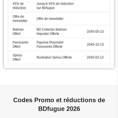
45% de
Jusqu'à 45% de réduction
réduction
sur BDfugue
Offre de
Offre de newsletter
newsletter
Batman
BD Collector Batman
2045-05-13
Offert
Imposter Offerte
Panoramix
Figurine Playmobil
2045-10-13
Offert
Panoramix Offerte
Spirou
Illustration Spirou Offerte
2045-03-12
Offert
Codes Promo et réductions de
BDfugue 2026