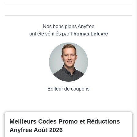
OBSBOT
Alohi
Beauté et bien-être
Qustodio
Électronique
Furbo
Maison & Jardin
Nos bons plans Anyfree
Boissons
ont été vérifiés par
Thomas Lefevre
Voyages et Vacances
Grand magasin
Mode
Éditeur de coupons
Meilleurs Codes Promo et Réductions
Anyfree Août 2026