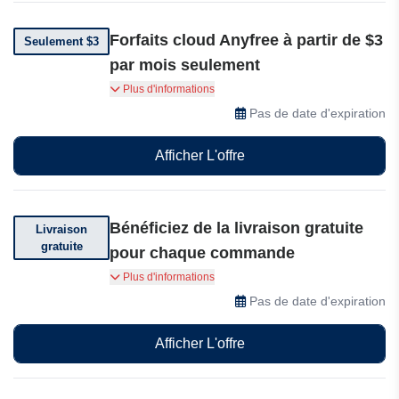
Forfaits cloud Anyfree à partir de $3
Seulement $3
par mois seulement
Stockez vos vidéos en toute sécurité avec les
Plus d'informations
forfaits cloud Anyfree à partir de seulement $3
Pas de date d'expiration
par mois : une tranquillité d'esprit à prix
abordable.
Afficher L'offre
Bénéficiez de la livraison gratuite
Livraison
gratuite
pour chaque commande
Bénéficiez de la livraison gratuite pour chaque
Plus d'informations
commande, toutes taxes comprises, sans frais
Pas de date d'expiration
cachés au moment du paiement.
Afficher L'offre