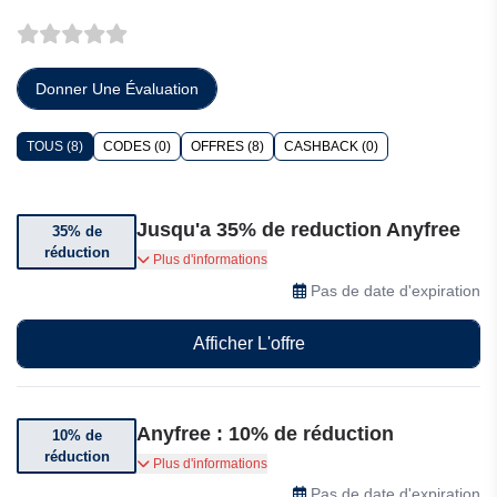
Donner Une Évaluation
TOUS (8)
CODES (0)
OFFRES (8)
CASHBACK (0)
Jusqu'a 35% de reduction Anyfree
35% de
réduction
Bénéficiez jusqu'à 35% de réduction sur les
Plus d'informations
articles sélectionnés
Pas de date d'expiration
Afficher L'offre
Anyfree : 10% de réduction
10% de
réduction
Bénéficiez jusqu’à 10% de réduction sur une
Plus d'informations
sélection d’articles
Pas de date d'expiration