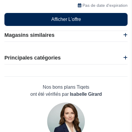
dernières actualités
Pas de date d'expiration
Afficher L'offre
Magasins similaires
I Amsterdam
Tiqets
Principales catégories
247tickets
Aeromexico
Beauté et bien-être
ATG Tickets
Électronique
Pronostic Ici Turf
Maison & Jardin
Nos bons plans Tiqets
Boissons
ont été vérifiés par
Isabelle Girard
Voyages et Vacances
Grand magasin
Mode