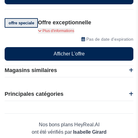
Offre exceptionnelle
offre speciale
Obtenez un forfait de base gratuit
Plus d'informations
Pas de date d'expiration
Afficher L'offre
Magasins similaires
101 Blockchains
Edrawsoft
Principales catégories
InVideo
WPS Office
Beauté et bien-être
Refsee
Électronique
Deep Art Effects
Maison & Jardin
Nos bons plans HeyReal.AI
Boissons
ont été vérifiés par
Isabelle Girard