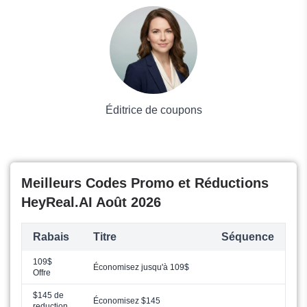
Voyages et Vacances
Grand magasin
Mode
Éditrice de coupons
Meilleurs Codes Promo et Réductions
HeyReal.AI Août 2026
Rabais
Titre
Séquence
109$
Économisez jusqu'à 109$
Offre
$145 de
Économisez $145
reduction