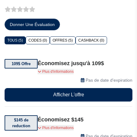
Donner Une Évaluation
TOUS (5)
CODES (0)
OFFRES (5)
CASHBACK (0)
Économisez jusqu'à 109$
109$ Offre
Obtenez 109$ de rabais sur le forfait standard
Plus d'informations
Pas de date d'expiration
Afficher L'offre
Économisez $145
$145 de
reduction
Économisez $145 sur le forfait annuel Premium
Plus d'informations
de HeyReal.AI
Pas de date d'expiration