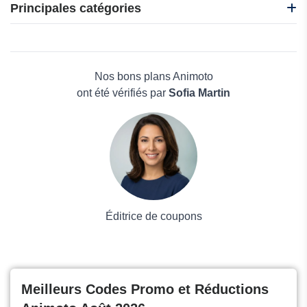
Ashampoo INT
Principales catégories
3D-KStudio
Shift4Shop
Beauté et bien-être
SentryPC
Électronique
Arkuda
Maison & Jardin
Nos bons plans Animoto
Boissons
ont été vérifiés par
Sofia Martin
Voyages et Vacances
Grand magasin
Mode
Éditrice de coupons
Meilleurs Codes Promo et Réductions