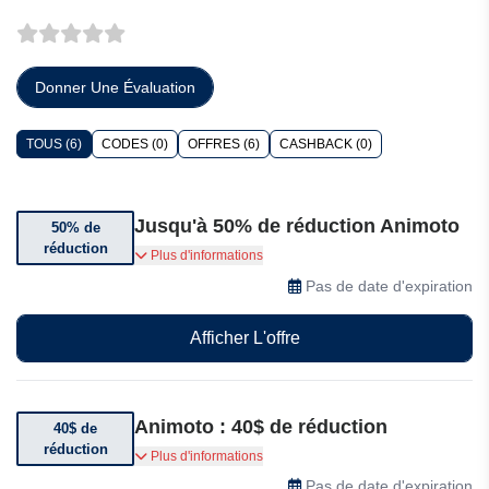
Donner Une Évaluation
TOUS (6)
CODES (0)
OFFRES (6)
CASHBACK (0)
Jusqu'à 50% de réduction Animoto
50% de
réduction
Bénéficiez de 50% de réduction sur les
Plus d'informations
abonnements annuels
Pas de date d'expiration
Afficher L'offre
Animoto : 40$ de réduction
40$ de
réduction
Bénéficiez jusqu’à 40$ de réduction par mois sur
Plus d'informations
l’abonnement Professionnel Plus
Pas de date d'expiration