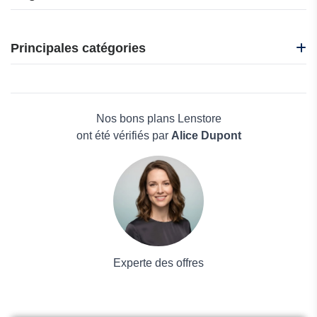
CA Mode
Fabletics
Principales catégories
G&B Negozionline
Gant FR
Beauté et bien-être
Generation Souvenirs
Électronique
Jeanerica
Maison & Jardin
Nos bons plans Lenstore
Boissons
ont été vérifiés par
Alice Dupont
Voyages et Vacances
Grand magasin
Mode
Experte des offres