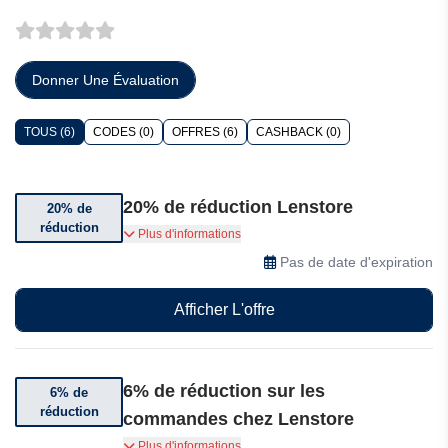
Donner Une Évaluation
TOUS (6)
CODES (0)
OFFRES (6)
CASHBACK (0)
20% de réduction Lenstore
20% de
réduction
Les travailleurs clés peuvent désormais
Plus d'informations
bénéficier de 20 % de réduction. Vérifiez votre
Pas de date d'expiration
emploi pour obtenir votre code de réduction
Lenstore pour les travailleurs clés et la lumière
Afficher L'offre
bleue.
6% de réduction sur les
6% de
réduction
commandes chez Lenstore
Les employés clés peuvent bénéficier d'une
Plus d'informations