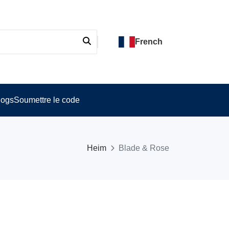
French
logs
Soumettre le code
Heim
Blade & Rose