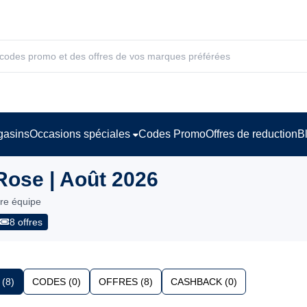
asins
Occasions spéciales
Codes Promo
Offres de reduction
B
ose | Août 2026
tre équipe
8 offres
(8)
CODES (0)
OFFRES (8)
CASHBACK (0)