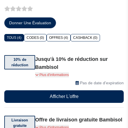
Donner Une Évaluation
TOUS (4)
CODES (0)
OFFRES (4)
CASHBACK (0)
Jusqu'à 10% de réduction sur
10% de
réduction
Bambisol
Obtenez jusqu'à 10% de réduction sur certains
Plus d'informations
articles
Pas de date d'expiration
Afficher L'offre
Offre de livraison gratuite Bambisol
Livraison
gratuite
Obtenez la livraison gratuite sur votre
Plus d'informations