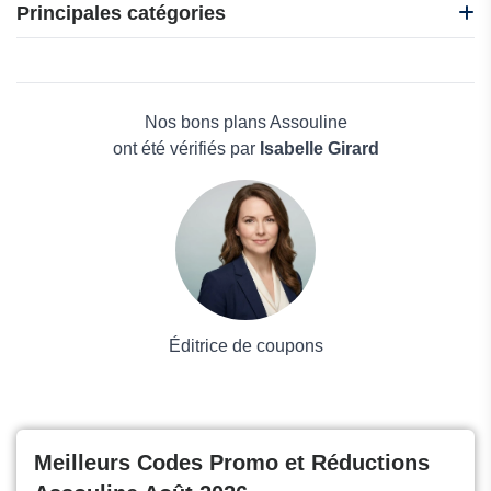
Boutique-dalloz
Principales catégories
Le telegramme
Notre Temps
Beauté et bien-être
Uni-Medias
Électronique
BDfugue
Maison & Jardin
Nos bons plans Assouline
Boissons
ont été vérifiés par
Isabelle Girard
Voyages et Vacances
Grand magasin
Mode
Éditrice de coupons
Meilleurs Codes Promo et Réductions