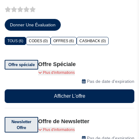
Donner Une Évaluation
TOUS (6)
CODES (0)
OFFRES (6)
CASHBACK (0)
Offre Spéciale
Offre spéciale
Asian Language School propose de nombreuses
Plus d'informations
offres spéciales, alors profitez-en vite !
Pas de date d'expiration
Afficher L'offre
Offre de Newsletter
Newsletter
Offre
Abonnez-vous à leur newsletter pour des
Plus d'informations
réductions exclusives, des offres et des
Pas de date d'expiration