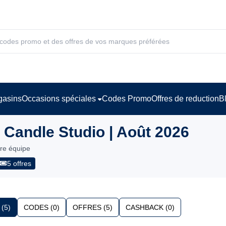
asins
Occasions spéciales
Codes Promo
Offres de reduction
B
Candle Studio | Août 2026
tre équipe
5 offres
(5)
CODES (0)
OFFRES (5)
CASHBACK (0)