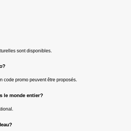
turelles sont disponibles.
mo?
 un code promo peuvent être proposés.
ns le monde entier?
tional.
deau?