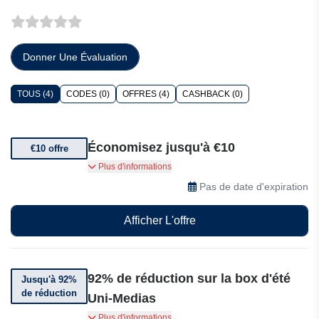
Donner Une Évaluation
TOUS (4)
CODES (0)
OFFRES (4)
CASHBACK (0)
Économisez jusqu'à €10
€10 offre
Bénéficiez dès maintenant de €10 de réduction
Plus d'informations
sur votre abonnement !
Pas de date d'expiration
Afficher L'offre
92% de réduction sur la box d'été
Jusqu'à 92%
de réduction
Uni-Medias
Bénéficiez d'une réduction allant jusqu'à 92%
Plus d'informations