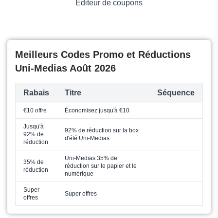
Éditeur de coupons
Meilleurs Codes Promo et Réductions
Uni-Medias Août 2026
Rabais
Titre
Séquence
€10 offre
Économisez jusqu'à €10
Jusqu'à
92% de réduction sur la box
92% de
d'été Uni-Medias
réduction
Uni-Medias 35% de
35% de
réduction sur le papier et le
réduction
numérique
Super
Super offres
offres