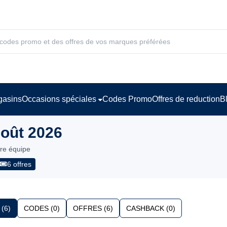
asins
Occasions spéciales
Codes Promo
Offres de reduction
B
Août 2026
tre équipe
6 offres
(6)
CODES (0)
OFFRES (6)
CASHBACK (0)