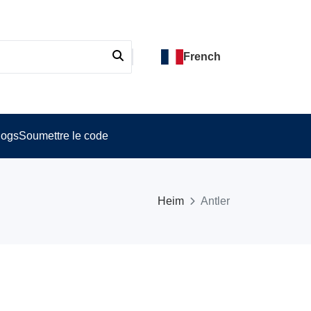
French
logs
Soumettre le code
Heim
Antler