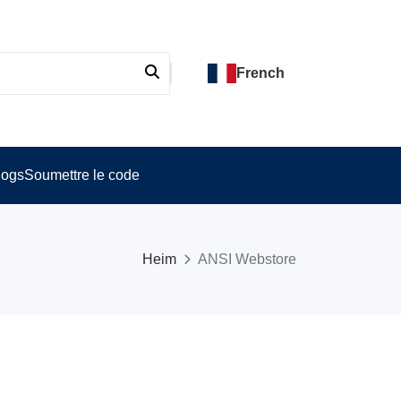
French
logs
Soumettre le code
Heim
ANSI Webstore