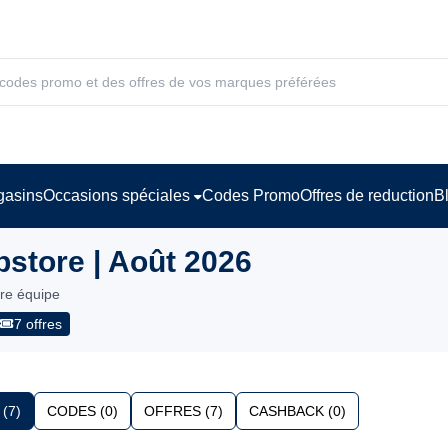
asins
Occasions spéciales
Codes Promo
Offres de reduction
B
tore | Août 2026
tre équipe
7 offres
(7)
CODES (0)
OFFRES (7)
CASHBACK (0)