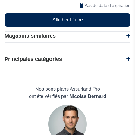
Pas de date d'expiration
Afficher L'offre
Magasins similaires
Debitum Investments
Insoil Finance
Principales catégories
Binance
Intellectia.AI
Beauté et bien-être
FxCash
Électronique
Aspire
Maison & Jardin
Nos bons plans Assurland Pro
Boissons
ont été vérifiés par
Nicolas Bernard
Voyages et Vacances
Grand magasin
Mode