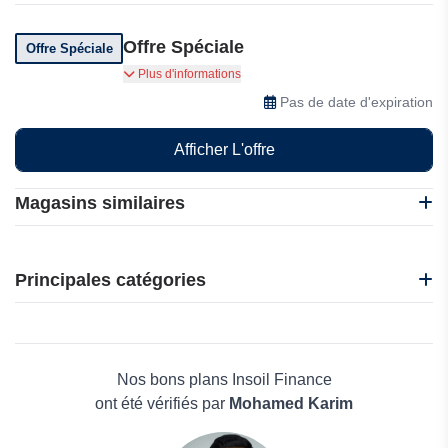
Offre Spéciale
Offre Spéciale
Insoil Finance propose des offres spéciales à
Plus d'informations
ses clients, alors consultez-les et profitez de
Pas de date d'expiration
leurs offres.
Afficher L'offre
Magasins similaires
Debitum Investments
Insoil Finance
Principales catégories
Binance
Intellectia.AI
Beauté et bien-être
FxCash
Électronique
Aspire
Maison & Jardin
Nos bons plans Insoil Finance
Boissons
ont été vérifiés par
Mohamed Karim
Voyages et Vacances