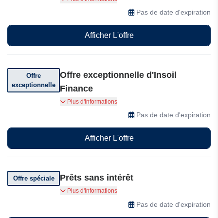
d'agriculture au carbone peut augmenter la
Pas de date d'expiration
rentabilité de l'exploitation jusqu'à 15% sur Insoil
Finance
Afficher L'offre
Offre exceptionnelle d'Insoil
Offre
exceptionnelle
Finance
Bénéficiez de prêts à taux d'intérêt jusqu'à 0 %
Plus d'informations
pour l'agriculture régénératrice
Pas de date d'expiration
Afficher L'offre
Prêts sans intérêt
Offre spéciale
Ils proposent des prêts verts sans intérêt aux
Plus d'informations
agriculteurs qui adoptent des pratiques
Pas de date d'expiration
durables,