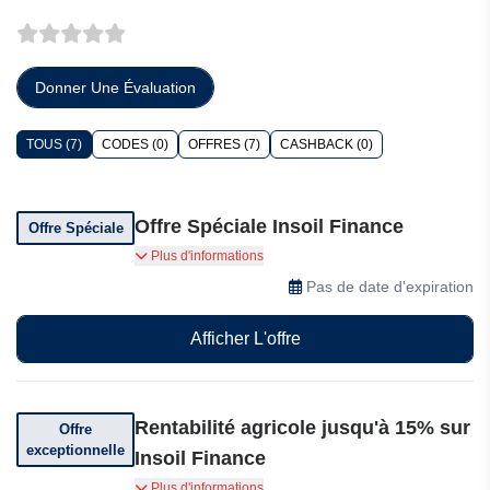
Donner Une Évaluation
TOUS (7)
CODES (0)
OFFRES (7)
CASHBACK (0)
Offre Spéciale Insoil Finance
Offre Spéciale
Recevez des paiements mensuels au fur et à
Plus d'informations
mesure que les agriculteurs remboursent leurs
Pas de date d'expiration
prêts, gagnant généralement plus de 10% de
rendement annuel.
Afficher L'offre
Rentabilité agricole jusqu'à 15% sur
Offre
exceptionnelle
Insoil Finance
On estime que l'adhésion au programme
Plus d'informations