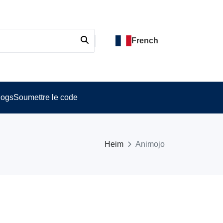
French
logs
Soumettre le code
Heim
Animojo