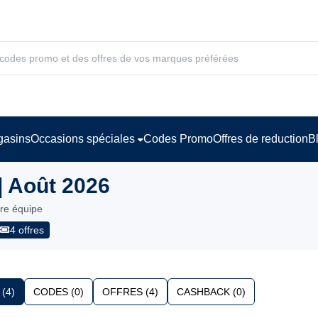
asins
Occasions spéciales
Codes Promo
Offres de reduction
B
 Août 2026
tre équipe
4 offres
(4)
CODES (0)
OFFRES (4)
CASHBACK (0)