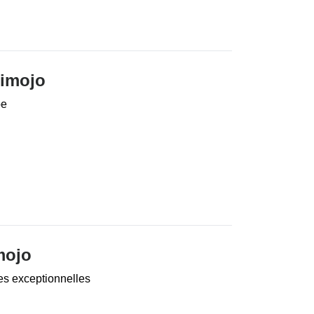
nimojo
pe
mojo
es exceptionnelles