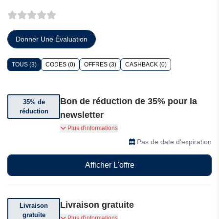
Donner Une Évaluation
TOUS (3)
CODES (0)
OFFRES (3)
CASHBACK (0)
Bon de réduction de 35% pour la
35% de
réduction
newsletter
Jusqu'à 35% de réduction en vous inscrivant à la
Plus d'informations
newsletter.
Pas de date d'expiration
Afficher L'offre
Livraison gratuite
Livraison
gratuite
Livraison gratuite selon le montant de votre
Plus d'informations