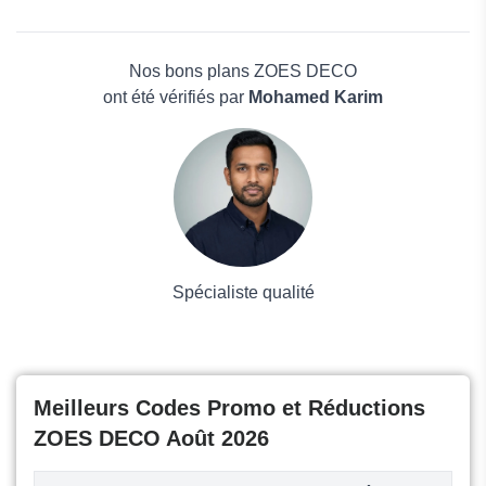
ZOES DECO
Beauté et bien-être
Eleanos Gallery
Électronique
COPYTOP
Maison & Jardin
Nos bons plans ZOES DECO
Boissons
ont été vérifiés par
Mohamed Karim
Voyages et Vacances
Grand magasin
Mode
Spécialiste qualité
Meilleurs Codes Promo et Réductions
ZOES DECO Août 2026