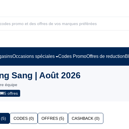
asins
Occasions spéciales
Codes Promo
Offres de reduction
B
g Sang | Août 2026
tre équipe
5 offres
(5)
CODES (0)
OFFRES (5)
CASHBACK (0)