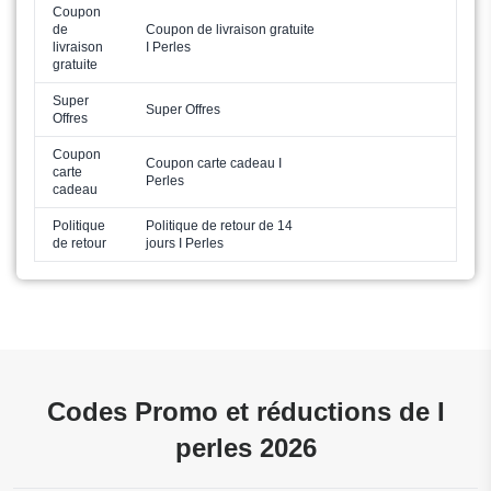
Coupon
de
Coupon de livraison gratuite
livraison
I Perles
gratuite
Super
Super Offres
Offres
Coupon
Coupon carte cadeau I
carte
Perles
cadeau
Politique
Politique de retour de 14
de retour
jours I Perles
Codes Promo et réductions de I
perles 2026