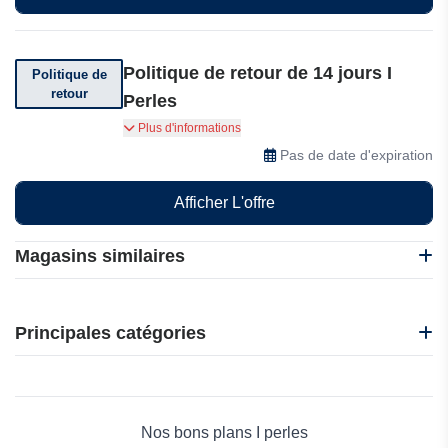
Politique de retour de 14 jours I
Politique de
retour
Perles
Vous pouvez retourner votre commande sous 14
Plus d'informations
jours à compter de la date d'achat de I Perles.
Pas de date d'expiration
Afficher L'offre
Magasins similaires
1001 Bijoux
1001 Pendules
Principales catégories
Fanci
Fable England
Beauté et bien-être
I perles
Électronique
L Atelier D Amaya
Maison & Jardin
Nos bons plans I perles