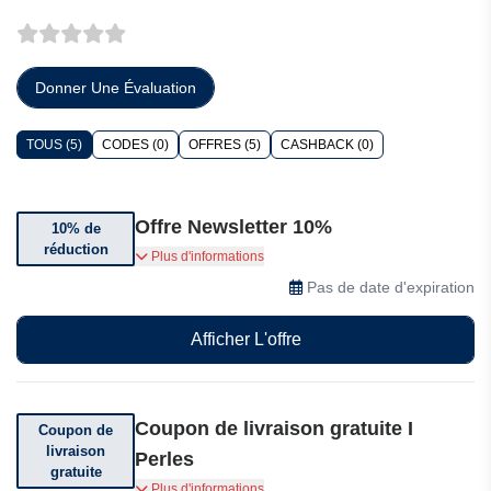
Donner Une Évaluation
TOUS (5)
CODES (0)
OFFRES (5)
CASHBACK (0)
Offre Newsletter 10%
10% de
réduction
10% de réduction sur l'inscription à la newsletter
Plus d'informations
Pas de date d'expiration
Afficher L'offre
Coupon de livraison gratuite I
Coupon de
livraison
Perles
gratuite
Bénéficiez de la livraison gratuite dès 60€
Plus d'informations