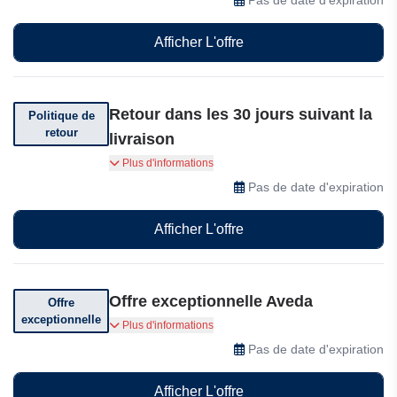
Afficher L'offre
Retour dans les 30 jours suivant la
Politique de
retour
livraison
Les produits achetés sur Aveda.com peuvent
Plus d'informations
être retournés dans les 30 jours suivant la
Pas de date d'expiration
livraison, à condition qu'ils soient neufs ou en
bon état.
Afficher L'offre
Offre exceptionnelle Aveda
Offre
exceptionnelle
Recevez une huile de composition pour tout
Plus d'informations
achat le jour de votre anniversaire
Pas de date d'expiration
Afficher L'offre