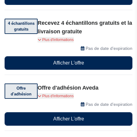
Recevez 4 échantillons gratuits et la
4 échantillons
gratuits
livraison gratuite
Emportez vos produits préférés partout :
Plus d'informations
recevez 4 échantillons gratuits et la livraison
Pas de date d'expiration
gratuite pour toute commande de $55 et plus.
Achetez dès maintenant.
Afficher L'offre
Offre d'adhésion Aveda
Offre
d'adhésion
Adhérez et cumulez 10 points de fidélité Aveda
Plus d'informations
Plus pour chaque dollar dépensé en ligne, en
Pas de date d'expiration
magasin ou dans les salons participants.
Afficher L'offre