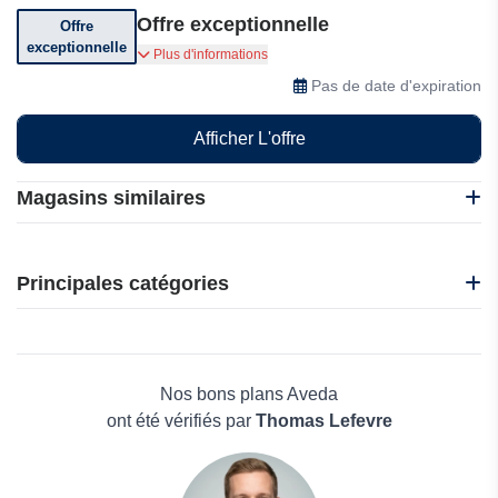
Offre exceptionnelle
Offre
exceptionnelle
Vous pouvez également vous procurer les
Plus d'informations
cartes-cadeaux chez Aveda.
Pas de date d'expiration
Afficher L'offre
Magasins similaires
Harmony
La Feuille CBD
Principales catégories
Ma Pharma Naturelle
NARS
Beauté et bien-être
Nature et Mer
Électronique
Allies of Skin
Maison & Jardin
Nos bons plans Aveda
Boissons
ont été vérifiés par
Thomas Lefevre
Voyages et Vacances
Grand magasin