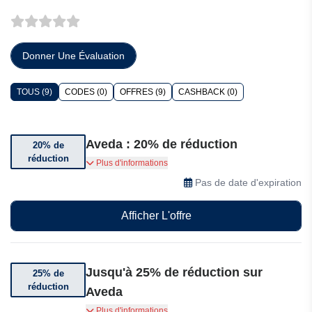
Donner Une Évaluation
TOUS (9)
CODES (0)
OFFRES (9)
CASHBACK (0)
Aveda : 20% de réduction
20% de
réduction
Bénéficiez jusqu’à 20% de réduction sur une
Plus d'informations
sélection d’articles
Pas de date d'expiration
Afficher L'offre
Jusqu'à 25% de réduction sur
25% de
réduction
Aveda
Bénéficiez de jusqu'à 25% de réduction sur une
Plus d'informations