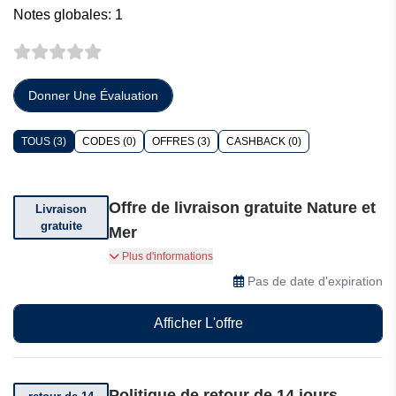
Notes globales: 1
Donner Une Évaluation
TOUS (3)
CODES (0)
OFFRES (3)
CASHBACK (0)
Offre de livraison gratuite Nature et
Livraison
gratuite
Mer
Obtenez la livraison gratuite sur votre
Plus d'informations
commande. Conditions générales de vente
Pas de date d'expiration
applicables
Afficher L'offre
Politique de retour de 14 jours