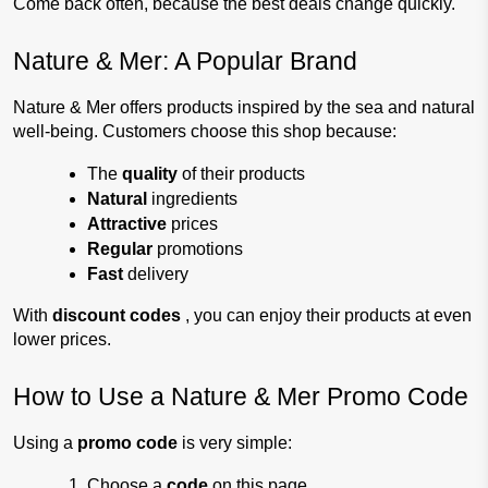
Come back often, because the best deals change quickly.
Nature & Mer: A Popular Brand
Nature & Mer offers products inspired by the sea and natural 
well-being. Customers choose this shop because:
The 
quality 
of their products
Natural 
ingredients
Attractive 
prices
Regular 
promotions
Fast 
delivery
With 
discount codes 
, you can enjoy their products at even 
lower prices.
How to Use a Nature & Mer Promo Code
Using a 
promo code 
is very simple:
Choose a 
code 
on this page.