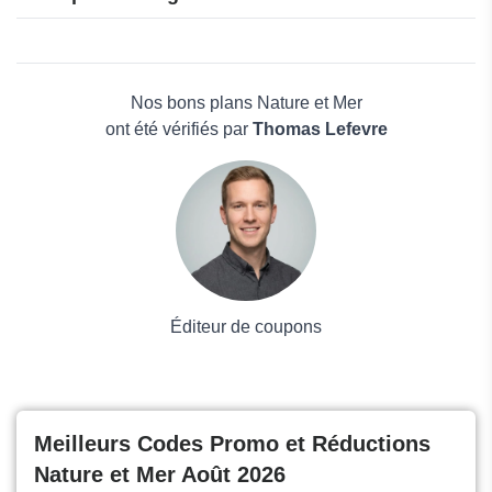
C-Total
Harmony
Beauté et bien-être
iHerb
Électronique
La Feuille CBD
Maison & Jardin
Nos bons plans Nature et Mer
Boissons
ont été vérifiés par
Thomas Lefevre
Voyages et Vacances
Grand magasin
Mode
Éditeur de coupons
Meilleurs Codes Promo et Réductions
Nature et Mer Août 2026