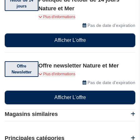
retour de 14
jours
Nature et Mer
Vous pouvez retourner votre commande dans
Plus d'informations
les 14 jours suivant sa réception
Pas de date d'expiration
Afficher L'offre
Offre newsletter Nature et Mer
Offre
Newsletter
Abonnez-vous et recevez des offres incroyables
Plus d'informations
Pas de date d'expiration
Afficher L'offre
Magasins similaires
A Retro Tale
BadassBox
Principales catégories