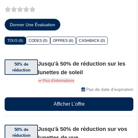
Donner Une Évaluation
TOUS (6)
CODES (0)
OFFRES (6)
CASHBACK (0)
Jusqu'à 50% de réduction sur les
50% de
réduction
lunettes de soleil
Bénéficiez jusqu'à 50% de réduction sur les
Plus d'informations
lunettes de soleil chez Optica Bassol. Offre
Pas de date d'expiration
valable jusqu'à nouvel ordre.
Afficher L'offre
Jusqu'à 50% de réduction sur vos
50% de
réduction
lunettes de vue