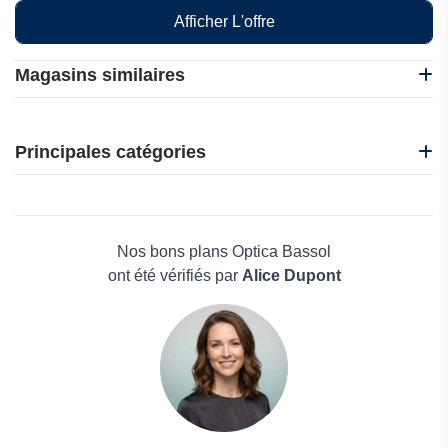
Afficher L'offre
Magasins similaires
Vooglam
Glasseslit
Principales catégories
Contact Lens King
Optica Bassol
Beauté et bien-être
Raval Eyewear
Électronique
Malentille.com
Maison & Jardin
Nos bons plans Optica Bassol
Boissons
ont été vérifiés par
Alice Dupont
Voyages et Vacances
Grand magasin
Mode