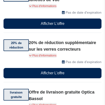
Bénéficiez jusqu'à 50% de réduction sur vos
Plus d'informations
lunettes de vue chez Optica Bassol. Offre
Pas de date d'expiration
valable jusqu'à nouvel ordre.
Afficher L'offre
20% de réduction supplémentaire
20% de
réduction
sur les verres correcteurs
Bénéficiez de 10% de réduction sur une
Plus d'informations
sélection de montures et d'une réduction
Pas de date d'expiration
exceptionnelle de 20% sur tous les verres. Sans
code promo, votre réduction exclusive est
Afficher L'offre
appliquée instantanément au moment du
paiement.
Offre de livraison gratuite Optica
livraison
gratuite
Bassol
Livraison offerte sur votre commande.