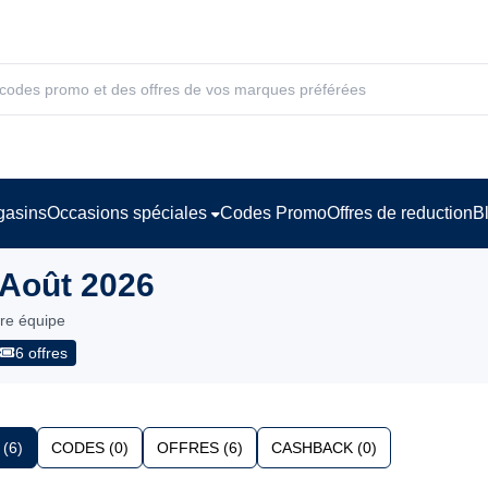
asins
Occasions spéciales
Codes Promo
Offres de reduction
B
 Août 2026
tre équipe
6 offres
(6)
CODES (0)
OFFRES (6)
CASHBACK (0)