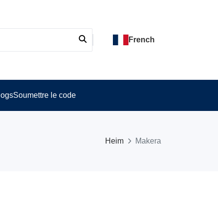
French
logs
Soumettre le code
Heim
Makera