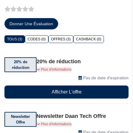
Donner Une Évaluation
TOUS (3)
CODES (0)
OFFRES (3)
CASHBACK (0)
20% de réduction
20% de
réduction
20% de réduction sur le premier mois
Plus d'informations
d'abonnement à la cassette
Pas de date d'expiration
Afficher L'offre
Newsletter Daan Tech Offre
Newsletter
Offre
Inscrivez-vous sur Daan Tech et recevez les
Plus d'informations
dernières offres et actualités.
Pas de date d'expiration