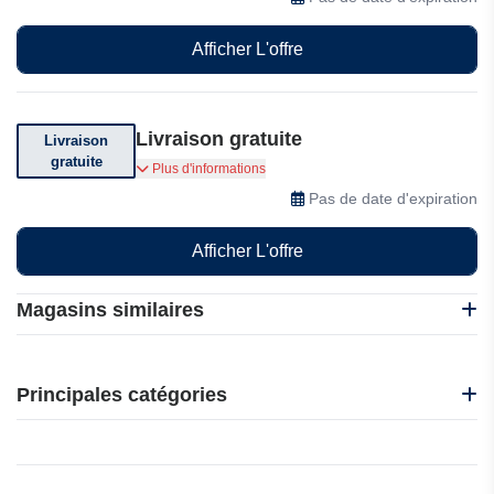
Afficher L'offre
Livraison gratuite
Livraison
gratuite
Livraison gratuite selon votre achat ou vos
Plus d'informations
conditions
Pas de date d'expiration
Afficher L'offre
Magasins similaires
Daan Tech
Okdo
Principales catégories
Govee
Third Reality
Beauté et bien-être
4Gadgets
Électronique