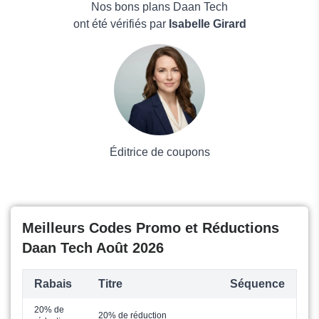
Electronicx INT
Maison & Jardin
Nos bons plans Daan Tech
Boissons
ont été vérifiés par
Isabelle Girard
Voyages et Vacances
Grand magasin
Mode
Éditrice de coupons
Meilleurs Codes Promo et Réductions
Daan Tech Août 2026
Rabais
Titre
Séquence
20% de
20% de réduction