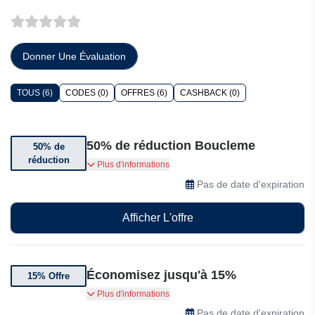
Donner Une Évaluation
TOUS (6)
CODES (0)
OFFRES (6)
CASHBACK (0)
50% de réduction Boucleme
50% de
réduction
1 acheté, 1 à moitié prix
Plus d'informations
Pas de date d'expiration
Afficher L'offre
Économisez jusqu'à 15%
15% Offre
Économisez 15% sur tous vos abonnements
Plus d'informations
chez Boucleme
Pas de date d'expiration