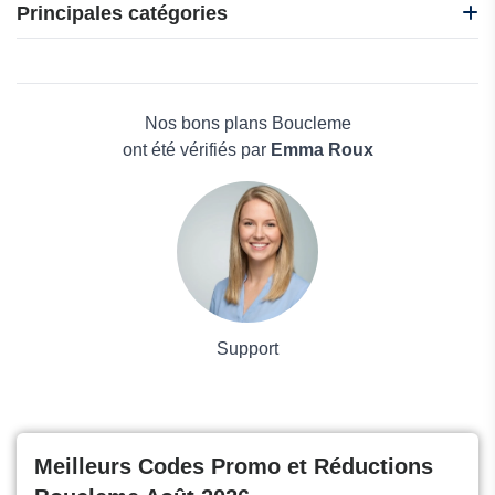
BadassBox
Principales catégories
C-Total
iHerb
Beauté et bien-être
Ma source d'Aloe
Électronique
Made in Paradis
Maison & Jardin
Nos bons plans Boucleme
Boissons
ont été vérifiés par
Emma Roux
Voyages et Vacances
Grand magasin
Mode
Support
Meilleurs Codes Promo et Réductions