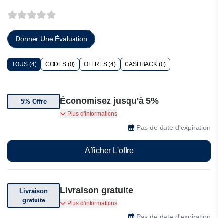
Donner Une Évaluation
TOUS (4)
CODES (0)
OFFRES (4)
CASHBACK (0)
Économisez jusqu'à 5%
5% Offre
ABONNEZ-VOUS À LA NEWSLETTER
Plus d'informations
Bénéficiez de 5% de réduction sur votre
Pas de date d'expiration
première commande
Afficher L'offre
Livraison gratuite
Livraison
gratuite
Livraison gratuite à partir de 150€ d'achat chez
Plus d'informations
Europaband.
Pas de date d'expiration