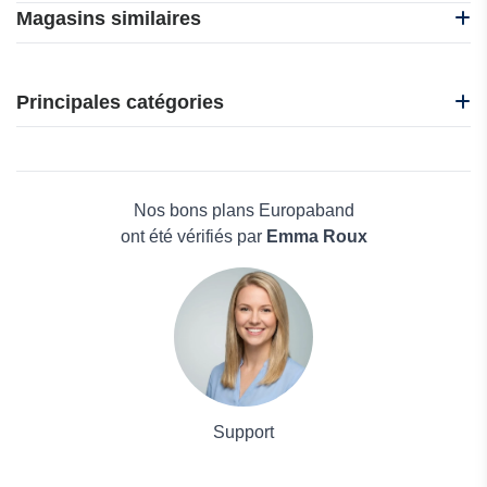
Magasins similaires
10L0L
EasySMX
Principales catégories
Gant FR
Handle Stash
Beauté et bien-être
Hannun
Électronique
IClever
Maison & Jardin
Nos bons plans Europaband
Boissons
ont été vérifiés par
Emma Roux
Voyages et Vacances
Grand magasin
Mode
Support