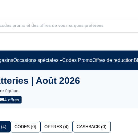
asins
Occasions spéciales
Codes Promo
Offres de reduction
B
teries | Août 2026
tre équipe
4 offres
(4)
CODES (0)
OFFRES (4)
CASHBACK (0)