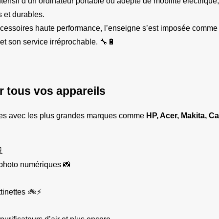
ensif d’un ordinateur portable ou adepte de mobilité électrique,
s et durables.
 accessoires haute performance, l’enseigne s’est imposée comme
et son service irréprochable. 🔧🔋
r tous vos appareils
les avec les plus grandes marques comme 
HP, Acer, Makita, 

s photo numériques 📸
ttinettes 🚲⚡