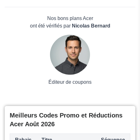
UPERFECT
Beauté et bien-être
Acasis
Électronique
Skikk
Maison & Jardin
Nos bons plans Acer
Boissons
ont été vérifiés par
Nicolas Bernard
Voyages et Vacances
Grand magasin
Mode
Éditeur de coupons
Meilleurs Codes Promo et Réductions
Acer Août 2026
Rabais
Titre
Séquence