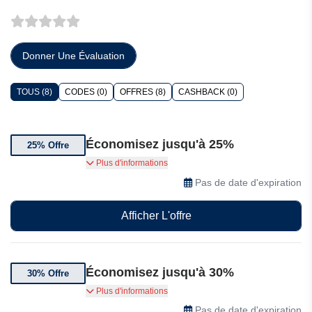
Donner Une Évaluation
TOUS (8)
CODES (0)
OFFRES (8)
CASHBACK (0)
Économisez jusqu'à 25%
25% Offre
Obtenez jusqu'à 25% de réduction sur Acer
Plus d'informations
Pas de date d'expiration
Afficher L'offre
Économisez jusqu'à 30%
30% Offre
Allumez votre nouvel ordinateur, économisez
Plus d'informations
30% sur ceux-ci chez Enlisted
Pas de date d'expiration