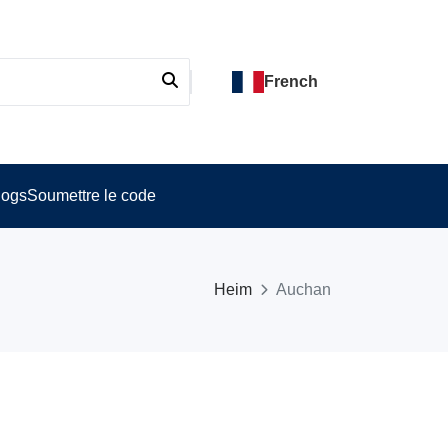
French
logs
Soumettre le code
Heim
Auchan