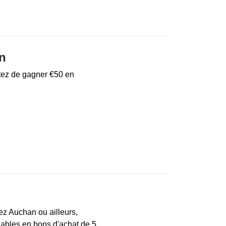
an
ntez de gagner €50 en
ez Auchan ou ailleurs,
ables en bons d'achat de 5