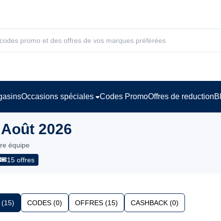
asins
Occasions spéciales
Codes Promo
Offres de reduction
B
 Août 2026
tre équipe
15 offres
(15)
CODES (0)
OFFRES (15)
CASHBACK (0)