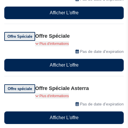
Afficher L'offre
Offre Spéciale
Offre Spéciale
Le domaine Asterra offre une aire de jeux sûre
Plus d'informations
et amusante pour les enfants du village
Pas de date d'expiration
d'Asteres.
Afficher L'offre
Offre Spéciale Asterra
Offre spéciale
Option de sortie anticipée Maintenez vos
Plus d'informations
liquidités grâce à la possibilité de demander un
Pas de date d'expiration
remboursement anticipé partiel ou total, offrant
ainsi une flexibilité sans blocage de capital à
Afficher L'offre
long terme.