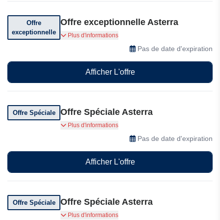
Offre exceptionnelle Asterra
Offre
exceptionnelle
Faites le premier pas vers un développement
Plus d'informations
efficace avec Asterra
Pas de date d'expiration
Afficher L'offre
Offre Spéciale Asterra
Offre Spéciale
Flexible Compounding Optimise yield with an
Plus d'informations
optional daily compounding feature—enable it to
Pas de date d'expiration
accelerate growth or disable it for regular
payouts, giving you full control over your
Afficher L'offre
strategy.
Offre Spéciale Asterra
Offre Spéciale
Paiements d'intérêts quotidiens Commencez à
Plus d'informations