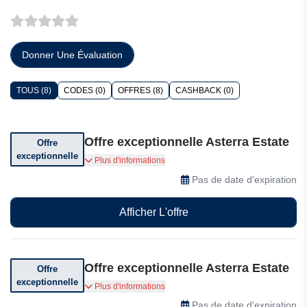
Donner Une Évaluation
TOUS (8)
CODES (0)
OFFRES (8)
CASHBACK (0)
Offre exceptionnelle Asterra Estate
Offre
exceptionnelle
Jusqu'à 4% de remise immédiate sur tous les
Plus d'informations
projets
Pas de date d'expiration
Afficher L'offre
Offre exceptionnelle Asterra Estate
Offre
exceptionnelle
Bénéficiez jusqu'à 1% de remise sur votre achat
Plus d'informations
dans les 90 jours suivant votre inscription
Pas de date d'expiration