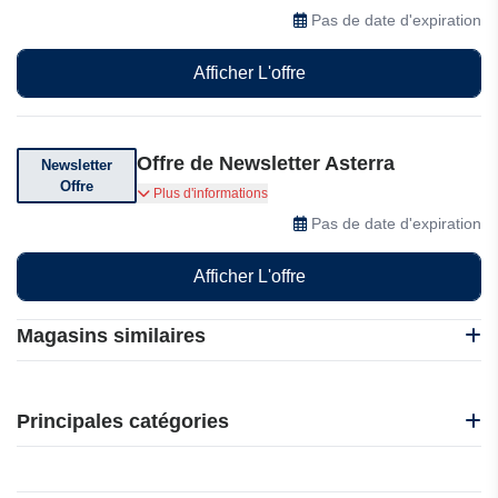
gagner immédiatement grâce aux versements
Pas de date d'expiration
d'intérêts quotidiens automatisés, garantissant
un flux de trésorerie constant dès le premier
Afficher L'offre
jour.
Offre de Newsletter Asterra
Newsletter
Offre
Abonnez-vous à leur newsletter pour des
Plus d'informations
réductions exclusives, des offres et des
Pas de date d'expiration
codes promotionnels
Afficher L'offre
Magasins similaires
Debitum Investments
Insoil Finance
Principales catégories
Binance
Intellectia.AI
Beauté et bien-être