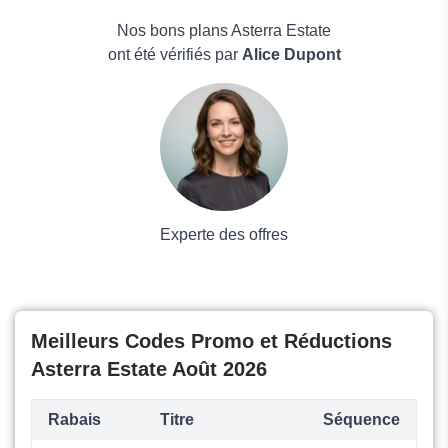
FxCash
Électronique
Aspire
Maison & Jardin
Nos bons plans Asterra Estate
Boissons
ont été vérifiés par
Alice Dupont
Voyages et Vacances
Grand magasin
Mode
Experte des offres
Meilleurs Codes Promo et Réductions
Asterra Estate Août 2026
Rabais
Titre
Séquence