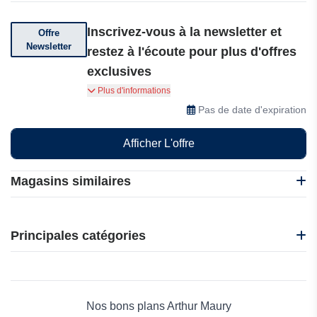
Inscrivez-vous à la newsletter et
Offre
Newsletter
restez à l'écoute pour plus d'offres
exclusives
Inscrivez-vous à la newsletter et restez à
Plus d'informations
l'écoute pour plus d'offres exclusives, de codes
Pas de date d'expiration
promotionnels et d'accès anticipé aux versions
limitées, directement dans votre boîte de
Afficher L'offre
réception.
Magasins similaires
Arthur Maury
BGASC
Principales catégories
Beauté et bien-être
Électronique
Maison & Jardin
Nos bons plans Arthur Maury