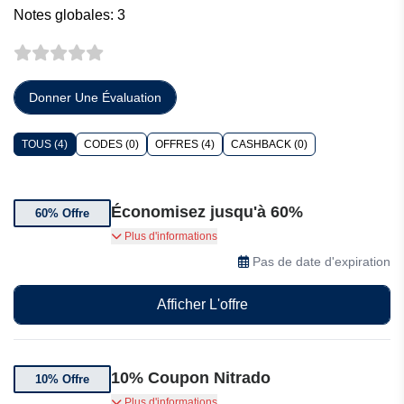
Notes globales: 3
Donner Une Évaluation
TOUS (4)
CODES (0)
OFFRES (4)
CASHBACK (0)
Économisez jusqu'à 60%
60% Offre
économisez jusqu'à 60% sur les frais de serveur
Plus d'informations
sur Nitrado.net
Pas de date d'expiration
Afficher L'offre
10% Coupon Nitrado
10% Offre
Jusqu'à 10% de réduction sur une sélection de
Plus d'informations