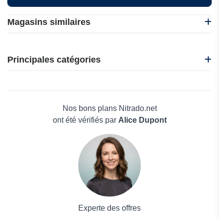
Magasins similaires
1001 Hobbies
EasySMX
Principales catégories
Gamivo
Japannext
Beauté et bien-être
Kendama France
Électronique
M2P Games
Maison & Jardin
Nos bons plans Nitrado.net
Boissons
ont été vérifiés par
Alice Dupont
Voyages et Vacances
Grand magasin
Mode
Experte des offres