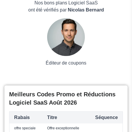
PureVPN
Maison & Jardin
Nos bons plans Logiciel SaaS
Boissons
ont été vérifiés par
Nicolas Bernard
Voyages et Vacances
Grand magasin
Mode
Éditeur de coupons
Meilleurs Codes Promo et Réductions
Logiciel SaaS Août 2026
Rabais
Titre
Séquence
offre speciale
Offre exceptionnelle