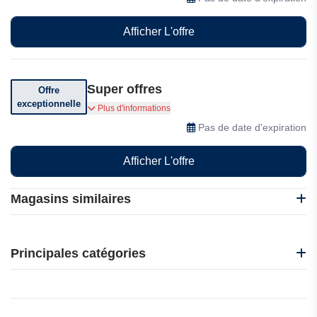
Afficher L'offre
Super offres
Offre
exceptionnelle
Super offres sur Logiciel SaaS
Plus d'informations
Pas de date d'expiration
Afficher L'offre
Magasins similaires
Happ-e by ENGIE
J2F Shop
Principales catégories
Global YO
WIOLP
Beauté et bien-être
AURAS Travel Insurance
Électronique