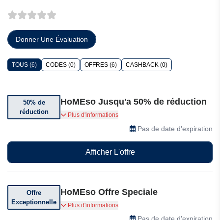
Donner Une Évaluation
TOUS (6)
CODES (0)
OFFRES (6)
CASHBACK (0)
HoMEso Jusqu'a 50% de réduction
50% de
réduction
Bénéficiez jusqu'à 50% de réduction sur une
Plus d'informations
sélection d'articles
Pas de date d'expiration
Afficher L'offre
HoMEso Offre Speciale
Offre
Exceptionnelle
Profitez d'offres exceptionnelles chez HoMEso
Plus d'informations
Pas de date d'expiration