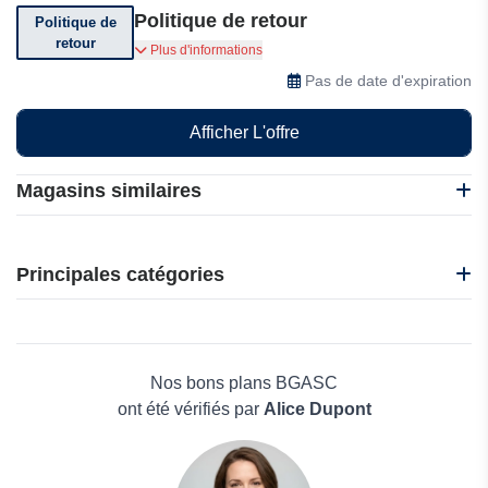
Politique de retour
Politique de
retour
Vous pouvez retourner votre commande dans
Plus d'informations
les 5 jours suivant sa réception.
Pas de date d'expiration
Afficher L'offre
Magasins similaires
Arthur Maury
BGASC
Principales catégories
Beauté et bien-être
Électronique
Maison & Jardin
Nos bons plans BGASC
Boissons
ont été vérifiés par
Alice Dupont
Voyages et Vacances
Grand magasin
Mode