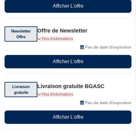
Afficher L'offre
Offre de Newsletter
Newsletter
Offre
Abonnez-vous à leur newsletter pour des
Plus d'informations
réductions exclusives, des offres et des
Pas de date d'expiration
codes promotionnels
Afficher L'offre
Livraison gratuite BGASC
Livraison
gratuite
Service rapide et efficace. Prix compétitifs.
Plus d'informations
Livraison gratuite à partir de $200, un vrai plus
Pas de date d'expiration
Afficher L'offre