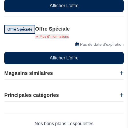
Afficher L'offre
Offre Spéciale
Offre Spéciale
Les Poulettes proposent des offres spéciales et
Plus d'informations
des réductions à ses clients
Pas de date d'expiration
Afficher L'offre
Magasins similaires
10L0L
EasySMX
Principales catégories
Gant FR
Handle Stash
Beauté et bien-être
Hannun
Électronique
IClever
Maison & Jardin
Nos bons plans Lespoulettes