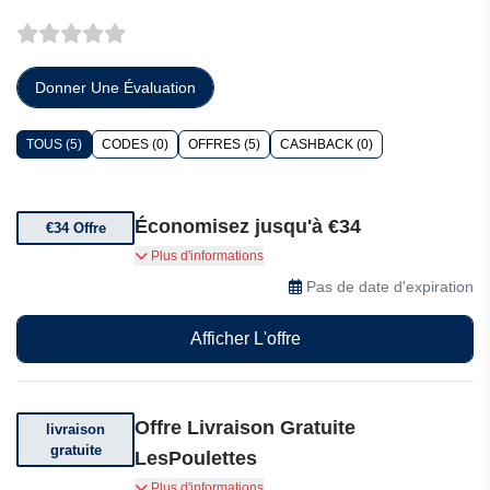
Donner Une Évaluation
TOUS (5)
CODES (0)
OFFRES (5)
CASHBACK (0)
Économisez jusqu'à €34
€34 Offre
Une bague magnifiquement plaquée ou un
Plus d'informations
rectangle torsadé ajouré à seulement €34
Pas de date d'expiration
Afficher L'offre
Offre Livraison Gratuite
livraison
gratuite
LesPoulettes
Bénéficiez de la livraison gratuite sur votre
Plus d'informations