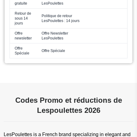
gratuite
LesPoulettes
Retour de
Politique de retour
sous 14
LesPoulettes : 14 jours
jours
Offre
Offre Newsletter
newsletter
LesPoulettes
Offre
Offre Spéciale
Spéciale
Codes Promo et réductions de
Lespoulettes 2026
LesPoulettes is a French brand specializing in elegant and 