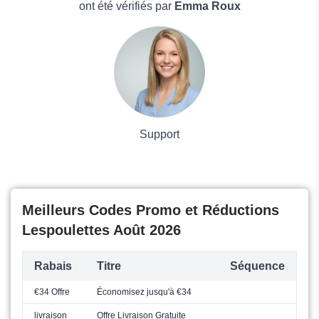
Boissons
ont été vérifiés par
Emma Roux
Voyages et Vacances
Grand magasin
Mode
Support
Meilleurs Codes Promo et Réductions
Lespoulettes Août 2026
Rabais
Titre
Séquence
€34 Offre
Économisez jusqu'à €34
livraison
Offre Livraison Gratuite