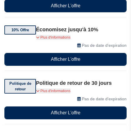
Afficher L'offre
Économisez jusqu'à 10%
10% Offre
Bénéficiez de 10 % de réduction immédiate
Plus d'informations
Abonnez-vous pour bénéficier d'un code promo
Pas de date d'expiration
de 10% de réduction immédiate, ainsi que d'un
accès anticipé aux soldes et aux lancements de
Afficher L'offre
nouveaux produits !
Politique de retour de 30 jours
Politique de
retour
Vous pouvez retourner votre commande dans
Plus d'informations
les 30 jours suivant sa réception
Pas de date d'expiration
Afficher L'offre