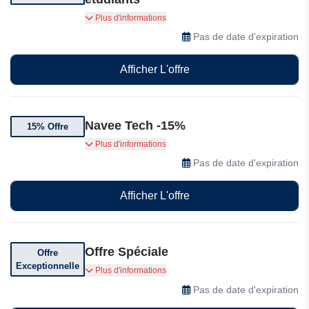
20% de réduction pour les étudiants sur Navee
Plus d'informations
Tech
Pas de date d'expiration
Afficher L'offre
Navee Tech -15%
15% Offre
Achetez 2 articles et bénéficiez de 15% de
Plus d'informations
réduction sur votre commande. Un antivol à
Pas de date d'expiration
chaîne est également offert.
Afficher L'offre
Offre Spéciale
Offre
Exceptionnelle
Bénéficiez d'offres incroyables chez NAVEE
Plus d'informations
Pas de date d'expiration