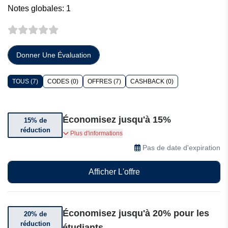
Notes globales: 1
Donner Une Évaluation
TOUS (7)
CODES (0)
OFFRES (7)
CASHBACK (0)
Économisez jusqu'à 15%
15% de
réduction
Économisez jusqu'à 15% sur Navee Tech
Plus d'informations
Pas de date d'expiration
Afficher L'offre
Économisez jusqu'à 20% pour les
20% de
réduction
étudiants