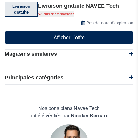
Livraison gratuite NAVEE Tech
Livraison
gratuite
Navee Tech vous offre une livraison rapide et
Plus d'informations
gratuite
Pas de date d'expiration
Afficher L'offre
Magasins similaires
Favoto
FC Moto
Principales catégories
G-FORCE
Addmotor E-Bike
Beauté et bien-être
WegoBoard
Électronique
BuyBestGear
Maison & Jardin
Nos bons plans Navee Tech
Boissons
ont été vérifiés par
Nicolas Bernard
Voyages et Vacances
Grand magasin
Mode