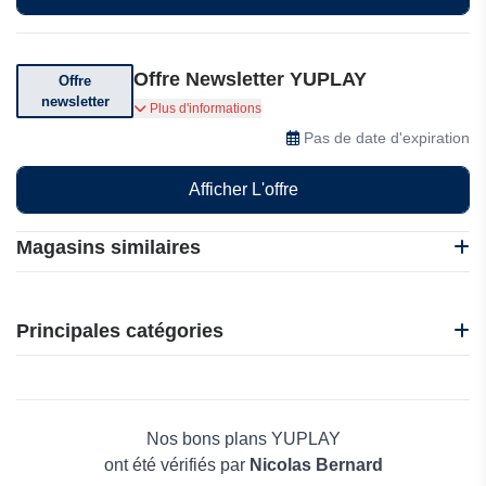
Offre Newsletter YUPLAY
Offre
newsletter
Abonnez-vous pour recevoir des offres
Plus d'informations
exceptionnelles
Pas de date d'expiration
Afficher L'offre
Magasins similaires
1001 Hobbies
EasySMX
Principales catégories
Gamivo
Japannext
Beauté et bien-être
Kendama France
Électronique
M2P Games
Maison & Jardin
Nos bons plans YUPLAY
Boissons
ont été vérifiés par
Nicolas Bernard