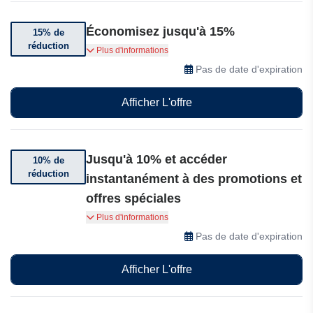
Économisez jusqu'à 15%
15% de
réduction
Réservez tôt et économisez jusqu'à 15% sur la
Plus d'informations
Thaïlande Avani + Hua Hin
Pas de date d'expiration
Afficher L'offre
Jusqu'à 10% et accéder
10% de
réduction
instantanément à des promotions et
offres spéciales
Inscrivez-vous et réservez directement chez
Plus d'informations
Minor Hotels pour économiser jusqu'à 10% et
Pas de date d'expiration
accéder instantanément à des promotions et
offres spéciales exclusives réservées aux
Afficher L'offre
membres.