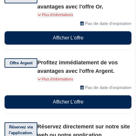
avantages avec l'offre Or.
Séjournez deux fois ou dépensez 1 000 USD par
Plus d'informations
an. Gagnez 5 D$ par tranche de 100 USD,
Pas de date d'expiration
valable 18 mois, jusqu'à 10% de réduction, des
offres exclusives et le Wi-Fi gratuit.
Afficher L'offre
Profitez immédiatement de vos
Offre Argent
avantages avec l'offre Argent.
Profitez d'avantages dès maintenant. Gagnez
Plus d'informations
4 D$ par tranche de 100 USD, valable 12 mois,
Pas de date d'expiration
avec jusqu'à 10 % de réduction, des offres
exclusives et le Wi-Fi gratuit.
Afficher L'offre
Réservez directement sur notre site
Réservez via
l'application.
web ou notre application.