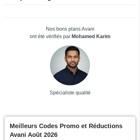
Karibea
Agoda
Beauté et bien-être
Address Hotels
Électronique
Hotellook
Maison & Jardin
Nos bons plans Avani
Boissons
ont été vérifiés par
Mohamed Karim
Voyages et Vacances
Grand magasin
Mode
Spécialiste qualité
Meilleurs Codes Promo et Réductions
Avani Août 2026