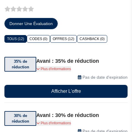
Donner Une Évaluation
TOUS (12)
CODES (0)
OFFRES (12)
CASHBACK (0)
Avani : 35% de réduction
35% de
réduction
Bénéficiez jusqu’à 35% de réduction sur votre
Plus d'informations
séjour en ville à partir de 52 USD
Pas de date d'expiration
Afficher L'offre
Avani : 30% de réduction
30% de
réduction
Bénéficiez jusqu’à 30% de réduction sur votre
Plus d'informations
séjour à partir de 138 USD
Pas de date d'expiration