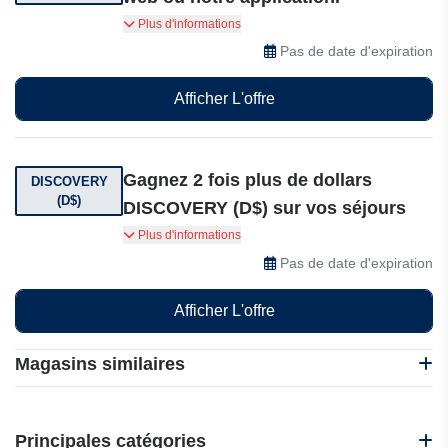
Accédez à des avantages exclusifs en tant que
Plus d'informations
membre Minor DISCOVERY en réservant
Pas de date d'expiration
directement sur notre site web ou notre
application.
Afficher L'offre
Gagnez 2 fois plus de dollars
DISCOVERY
(D$)
DISCOVERY (D$) sur vos séjours
Gagnez 2 fois plus de dollars DISCOVERY (D$)
Plus d'informations
sur vos séjours. Les dollars DISCOVERY (D$)
Pas de date d'expiration
sont bien plus que des points : ce sont des
récompenses qui vous accompagnent et
Afficher L'offre
transforment chaque séjour en de nouveaux
souvenirs à travers le monde.
Magasins similaires
H10 Hotels
IHG
Principales catégories