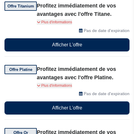
Profitez immédiatement de vos
Offre Titanium
avantages avec l'offre Titane.
Séjournez 30 nuits, dépensez 15 000 USD ou
Plus d'informations
visitez trois marques par an. Gagnez 7 D$ par
Pas de date d'expiration
tranche de 100 USD, valable 24 mois, avec
jusqu'à 10% d'économies, arrivée anticipée,
Afficher L'offre
départ tardif, surclassement double, services
locaux, disponibilité garantie, Wi-Fi gratuit et
partage de statut.
Profitez immédiatement de vos
Offre Platine
avantages avec l'offre Platine.
Atteignez 10 nuits, 5 000 USD de dépenses ou
Plus d'informations
deux marques par an. Gagnez 6 D$ par tranche
Pas de date d'expiration
de 100 USD, valable 24 mois, avec jusqu'à 10%
d'économies, départ tardif, surclassement de
Afficher L'offre
chambre, services locaux et Wi-Fi gratuit.
Profitez immédiatement de vos
Offre Or