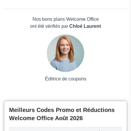
Geekbuying
Beauté et bien-être
Geekmaxi
Électronique
Dolphin-Anty
Maison & Jardin
Nos bons plans Welcome Office
Boissons
ont été vérifiés par
Chloé Laurent
Voyages et Vacances
Grand magasin
Mode
Éditrice de coupons
Meilleurs Codes Promo et Réductions
Welcome Office Août 2026