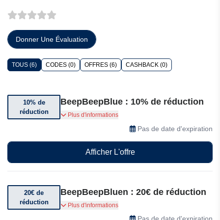
Donner Une Évaluation
TOUS (6)
CODES (0)
OFFRES (6)
CASHBACK (0)
BeepBeepBlue : 10% de réduction
10% de
réduction
Jusqu'à 10% de réduction sur une sélection
Plus d'informations
d'articles
Pas de date d'expiration
Afficher L'offre
BeepBeepBluen : 20€ de réduction
20€ de
réduction
Bénéficiez jusqu’à 20€ de réduction sur une
Plus d'informations
sélection d’articles
Pas de date d'expiration