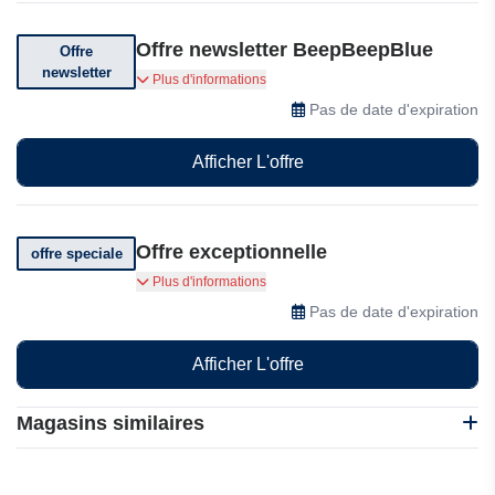
Offre newsletter BeepBeepBlue
Offre
newsletter
Profitez des meilleures offres et réductions en
Plus d'informations
vous abonnant à BeepBeepBlue
Pas de date d'expiration
Afficher L'offre
Offre exceptionnelle
offre speciale
Rejoignez BeepBeepBlue et compensez
Plus d'informations
l'empreinte carbone de votre voiture en moins
Pas de date d'expiration
de 5 minutes !
Afficher L'offre
Magasins similaires
Happ-e by ENGIE