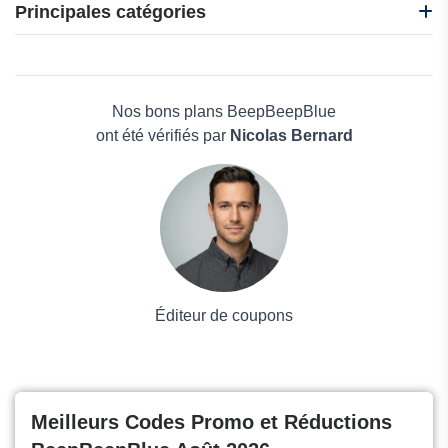
J2F Shop
Principales catégories
Global YO
WIOLP
Beauté et bien-être
AURAS Travel Insurance
Électronique
PureVPN
Maison & Jardin
Nos bons plans BeepBeepBlue
Boissons
ont été vérifiés par
Nicolas Bernard
Voyages et Vacances
Grand magasin
Mode
Éditeur de coupons
Meilleurs Codes Promo et Réductions