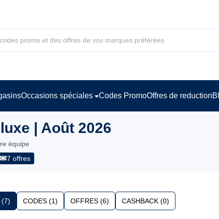
asins
Occasions spéciales
Codes Promo
Offres de reduction
B
uxe | Août 2026
tre équipe
7 offres
(7)
CODES (1)
OFFRES (6)
CASHBACK (0)