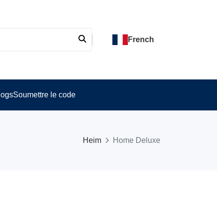
French
logs
Soumettre le code
Heim
Home Deluxe