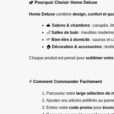
🌿 Pourquoi Choisir Home Deluxe
Home Deluxe
 combine 
design, confort et qua
🛋️ 
Salons & chambres
 : canapés, li
🛁 
Salles de bain
 : meubles moderne
🌱 
Bien-être à domicile
 : saunas et 
🏠 
Décoration & accessoires
 : text
Chaque produit est pensé pour 
sublimer votre 
⚡ Comment Commander Facilement
Parcourez notre 
large sélection de 
Ajoutez vos articles préférés au panie
Entrez votre 
code promo
 pour 
écono