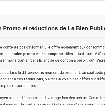
 Promo et réductions de Le Bien Publi
e contente pas d'informer. Elle offre également aux consommate
nt des 
codes promo
 et des 
coupons
 utiles, alliant facilité d
r moins tout en bénéficiant de ce dont on a besoin, qu'il s'agis
de de faire la différence au moment du paiement. Un seul code pe
ssocient à ces
 réductions
, ouvrant la voie à des offres sur diff
simples et pertinentes.
oyen simple d’économiser davantage lors des achats. Ces offres 
antanément le coût à la caisse. Qu’il s’agisse d’une promotion sai