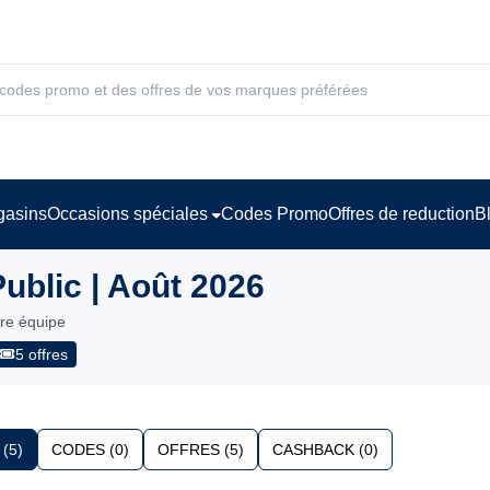
asins
Occasions spéciales
Codes Promo
Offres de reduction
B
ublic | Août 2026
tre équipe
5 offres
(5)
CODES (0)
OFFRES (5)
CASHBACK (0)