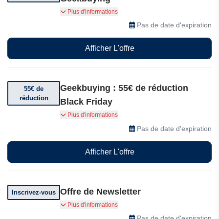
Si vous n'êtes pas satisfait de votre achat, vous
Plus d'informations
pouvez le retourner sous 14 jours chez
Pas de date d'expiration
Geekbuying.
Afficher L'offre
Geekbuying : 55€ de réduction
55€ de
réduction
Black Friday
Bénéficiez de 55€ de réduction dès 650€ d'achat
Plus d'informations
Pas de date d'expiration
Afficher L'offre
Offre de Newsletter
Inscrivez-vous
Abonnez-vous pour recevoir des offres
Plus d'informations
exceptionnelles
Pas de date d'expiration