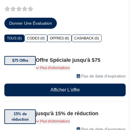
Donner Une Évaluation
TOUS (6)
CODES (0)
OFFRES (6)
CASHBACK (0)
Offre Spéciale jusqu'à $75
$75 Offre
Floraexpress vous propose tous les bouquets
Plus d'informations
jusqu'à $75. Réservez votre commande et
Pas de date d'expiration
économisez de l'argent.
Afficher L'offre
jusqu'à 15% de réduction
15% de
réduction
Bénéficiez de jusqu'à 15% de réduction grâce
Plus d'informations
aux remises de départ, aux économies
Pas de date d'expiration