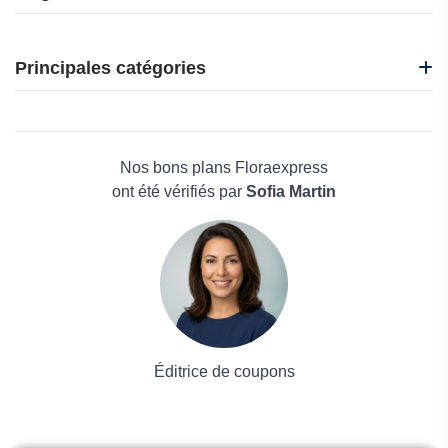
Easy Weed
Cyber Florist
Principales catégories
MyHeritage
Floraexpress
Beauté et bien-être
365inlove
Électronique
Trending Custom
Maison & Jardin
Nos bons plans Floraexpress
Boissons
ont été vérifiés par
Sofia Martin
Voyages et Vacances
Grand magasin
Mode
Éditrice de coupons