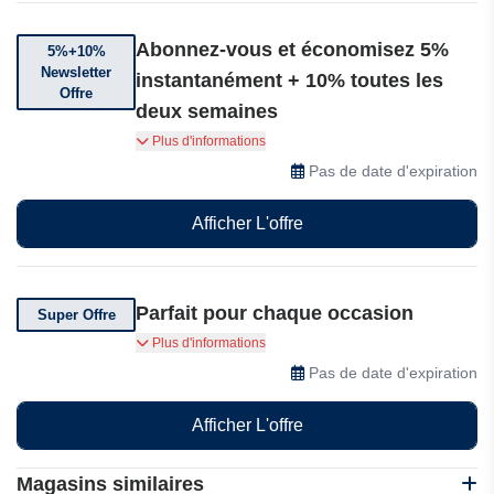
Abonnez-vous et économisez 5%
5%+10%
Newsletter
instantanément + 10% toutes les
Offre
deux semaines
Abonnez-vous et profitez d'offres exclusives :
Plus d'informations
5% de réduction sur votre première commande
Pas de date d'expiration
et 10% de réduction toutes les deux semaines,
sans spam !
Afficher L'offre
Parfait pour chaque occasion
Super Offre
Top 10 des super offres sur les pivoines, les
Plus d'informations
bouquets, les compositions de mariage, les
Pas de date d'expiration
bouquets mono et les cadeaux — Parfait pour
chaque occasion !
Afficher L'offre
Magasins similaires