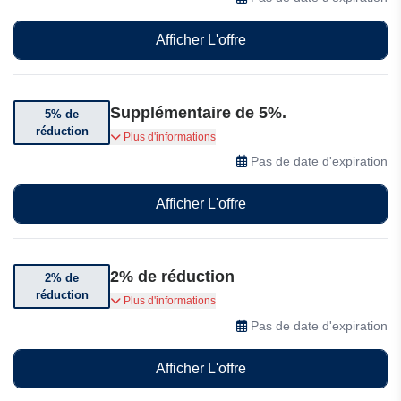
cumulées, aux avantages entreprise, aux
promotions par coupon et aux offres happy
Afficher L'offre
hour!
Supplémentaire de 5%.
5% de
réduction
Remise sur le retrait en magasin Tous nos
Plus d'informations
clients qui viennent retirer leur commande dans
Pas de date d'expiration
notre boutique bénéficient d'une remise
supplémentaire de 5%.
Afficher L'offre
2% de réduction
2% de
réduction
Bénéficiez de 2% de réduction sur votre premier
Plus d'informations
bouquet.
Pas de date d'expiration
Afficher L'offre